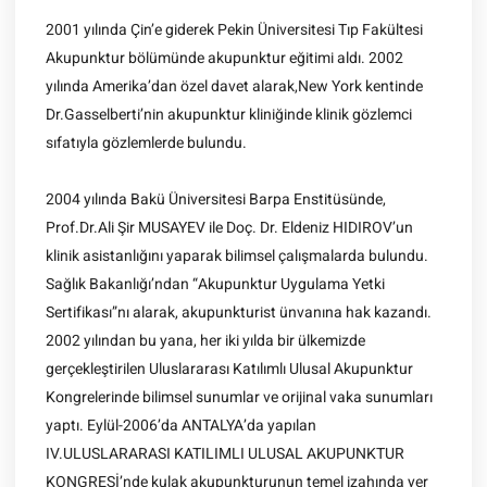
2001 yılında Çin’e giderek Pekin Üniversitesi Tıp Fakültesi
Akupunktur bölümünde akupunktur eğitimi aldı. 2002
yılında Amerika’dan özel davet alarak,New York kentinde
Dr.Gasselberti’nin akupunktur kliniğinde klinik gözlemci
sıfatıyla gözlemlerde bulundu.
2004 yılında Bakü Üniversitesi Barpa Enstitüsünde,
Prof.Dr.Ali Şir MUSAYEV ile Doç. Dr. Eldeniz HIDIROV’un
klinik asistanlığını yaparak bilimsel çalışmalarda bulundu.
Sağlık Bakanlığı’ndan “Akupunktur Uygulama Yetki
Sertifikası”nı alarak, akupunkturist ünvanına hak kazandı.
2002 yılından bu yana, her iki yılda bir ülkemizde
gerçekleştirilen Uluslararası Katılımlı Ulusal Akupunktur
Kongrelerinde bilimsel sunumlar ve orijinal vaka sunumları
yaptı. Eylül-2006’da ANTALYA’da yapılan
IV.ULUSLARARASI KATILIMLI ULUSAL AKUPUNKTUR
KONGRESİ’nde kulak akupunkturunun temel izahında yer