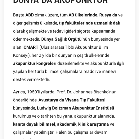
DÜNYA’DA AKUPUNKTUR
Başta
ABD
olmak üzere, tüm
AB ülkelerinde
,
Rusya’da
ve
diğer gelişmiş ülkelerde,
tıp fakültelerinde uzmanlık dalı
olarak gelişmekte ve tedavi gideri sigorta kapsamında
ödenmektedir.
Dünya Sağlık Örgütü
’nün bünyesinde yer
alan
ICMART
(Uluslararası Tıbbi Akupunktur Bilim
Konseyi), her 2 yılda bir dünyanın çeşitli ülkelerinde
akupunktur kongreleri
düzenlemekte ve akupunkturla ilgili
yapılan her türlü bilimsel çalışmalara maddi ve manevi
destek vermektedir.
Ayrıca, 1950’li yıllarda, Prof. Dr. Johannes Bischko’nun
önderliğinde,
Avusturya’da Viyana Tıp Fakültesi
bünyesinde,
Ludwig Boltzman Akupunktur Enstitüsü
kurulmuş ve o tarihten bu yana, akupunktur alanında,
kanıta dayalı bilimsel, akademik, klinik araştırma
ve
çalışmalar yapılmıştır. Halen bu çalışmalar devam