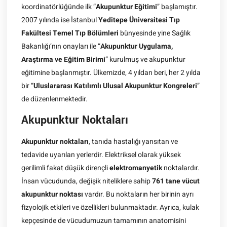
koordinatörlüğünde ilk “
Akupunktur Eğitimi
” başlamıştır.
2007 yılında ise İstanbul
Yeditepe Üniversitesi Tıp
Fakültesi Temel Tıp Bölümleri
bünyesinde yine Sağlık
Bakanlığı’nın onayları ile “
Akupunktur Uygulama,
Araştırma ve Eğitim Birimi
” kurulmuş ve akupunktur
eğitimine başlanmıştır. Ülkemizde, 4 yıldan beri, her 2 yılda
bir “
Uluslararası Katılımlı Ulusal Akupunktur Kongreleri
”
de düzenlenmektedir.
Akupunktur Noktaları
Akupunktur noktaları
, tanıda hastalığı yansıtan ve
tedavide uyarılan yerlerdir. Elektriksel olarak yüksek
gerilimli fakat düşük dirençli
elektromanyetik
noktalardır.
İnsan vücudunda, değişik niteliklere sahip
761 tane vücut
akupunktur noktası
vardır. Bu noktaların her birinin ayrı
fizyolojik etkileri ve özellikleri bulunmaktadır. Ayrıca, kulak
kepçesinde de vücudumuzun tamamının anatomisini