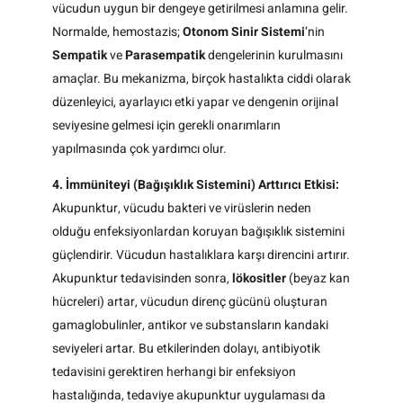
vücudun uygun bir dengeye getirilmesi anlamına gelir.
Normalde, hemostazis;
Otonom Sinir Sistemi
‘nin
Sempatik
ve
Parasempatik
dengelerinin kurulmasını
amaçlar. Bu mekanizma, birçok hastalıkta ciddi olarak
düzenleyici, ayarlayıcı etki yapar ve dengenin orijinal
seviyesine gelmesi için gerekli onarımların
yapılmasında çok yardımcı olur.
4. İmmüniteyi (Bağışıklık Sistemini) Arttırıcı Etkisi:
Akupunktur, vücudu bakteri ve virüslerin neden
olduğu enfeksiyonlardan koruyan bağışıklık sistemini
güçlendirir. Vücudun hastalıklara karşı direncini artırır.
Akupunktur tedavisinden sonra,
lökositler
(beyaz kan
hücreleri) artar, vücudun direnç gücünü oluşturan
gamaglobulinler, antikor ve substansların kandaki
seviyeleri artar. Bu etkilerinden dolayı, antibiyotik
tedavisini gerektiren herhangi bir enfeksiyon
hastalığında, tedaviye akupunktur uygulaması da