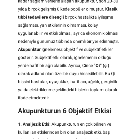
kadar sağlam verilerle ulaşan akupunktur, son 20-30
yılda birçok gelişmiş ülkede popüler olmuştur.
Klasik
tıbbi tedavilere dirençli
birçok hastalıkta iyileşme
sağlaması, yan etkilerinin olmaması, kolay
uygulanabilir ve etkili olması, ayrıca ekonomik olması
nedeniyle günümüz tıbbında önemli bir yer edinmiştir.
Akupunktur
iğnelemesi; objektif ve subjektif etkiler
gösterir. Subjektif etki olarak, iğnelemenin olduğu
yerde hafif bir ağrı olabilir. Ayrıca, Çince
“Qi” (çi)
olarak adlandırılan özel bir duyu hissedilebilir. Bu Qi
hissini hastalar; uyuşukluk, hafif acı, ağırlık, gerginlik
ya da elektriklenme şeklindeki hislerin toplamı olarak
ifade etmektedir.
Akupunkturun 6 Objektif Etkisi
1. Analjezik Etki:
Akupunkturun en çok bilinen ve
kullanılan etkilerinden biri olan analjezik etki, baş