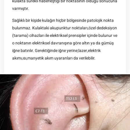
kulakta sürekli haberleştiği bir noktasının olduğu sonucuna
varmıştır.
Sağlıklı bir kişide kulağın hiçbir bölgesinde patolojik nokta
bulunmaz. Kulaktaki akupunktur noktaları,özel dedeksiyon
(tarama) cihazları ile elektriksel prensipler içinde bulunur ve
o noktanın elektriksel davranışına göre altın ya da gümüş
iğne batırılır. Gerektiğinde iğne yerine;lazer,elektrik
akımı,ısı,manyetik akım uyaranları da verilebilir.