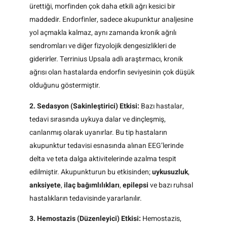
ürettiği, morfinden çok daha etkili ağrı kesici bir
maddedir. Endorfinler, sadece akupunktur analjesine
yol açmakla kalmaz, aynı zamanda kronik ağrılı
sendromları ve diğer fizyolojik dengesizlikleri de
giderirler. Terrinius Upsala adlı araştırmacı, kronik
ağrısı olan hastalarda endorfin seviyesinin çok düşük
olduğunu göstermiştir.
2. Sedasyon (Sakinleştirici) Etkisi:
Bazı hastalar,
tedavi sırasında uykuya dalar ve dinçleşmiş,
canlanmış olarak uyanırlar. Bu tip hastaların
akupunktur tedavisi esnasında alınan EEG’lerinde
delta ve teta dalga aktivitelerinde azalma tespit
edilmiştir. Akupunkturun bu etkisinden;
uykusuzluk
,
anksiyete
,
ilaç bağımlılıkları
,
epilepsi
ve bazı ruhsal
hastalıkların tedavisinde yararlanılır.
3. Hemostazis (Düzenleyici) Etkisi:
Hemostazis,