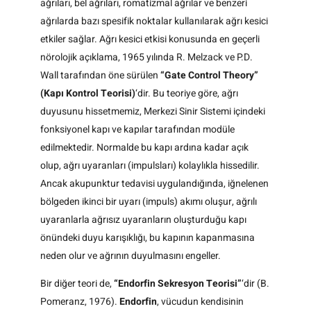
ağrıları, bel ağrıları, romatizmal ağrılar ve benzeri
ağrılarda bazı spesifik noktalar kullanılarak ağrı kesici
etkiler sağlar. Ağrı kesici etkisi konusunda en geçerli
nörolojik açıklama, 1965 yılında R. Melzack ve P.D.
Wall tarafından öne sürülen
“Gate Control Theory”
(Kapı Kontrol Teorisi)
‘dir. Bu teoriye göre, ağrı
duyusunu hissetmemiz, Merkezi Sinir Sistemi içindeki
fonksiyonel kapı ve kapılar tarafından modüle
edilmektedir. Normalde bu kapı ardına kadar açık
olup, ağrı uyaranları (impulsları) kolaylıkla hissedilir.
Ancak akupunktur tedavisi uygulandığında, iğnelenen
bölgeden ikinci bir uyarı (impuls) akımı oluşur, ağrılı
uyaranlarla ağrısız uyaranların oluşturduğu kapı
önündeki duyu karışıklığı, bu kapının kapanmasına
neden olur ve ağrının duyulmasını engeller.
Bir diğer teori de,
“Endorfin Sekresyon Teorisi”
‘dir (B.
Pomeranz, 1976).
Endorfin
, vücudun kendisinin