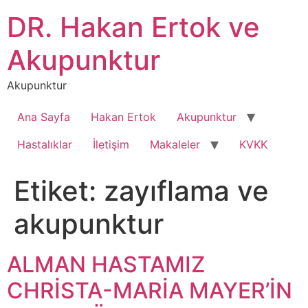
İçeriğe
DR. Hakan Ertok ve
atla
Akupunktur
Akupunktur
Ana Sayfa
Hakan Ertok
Akupunktur
Hastalıklar
İletişim
Makaleler
KVKK
Etiket:
zayıflama ve
akupunktur
ALMAN HASTAMIZ
CHRİSTA-MARİA MAYER’İN