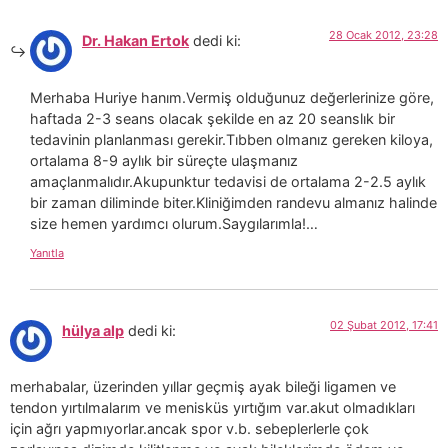
28 Ocak 2012, 23:28
Dr. Hakan Ertok
dedi ki:
Merhaba Huriye hanım.Vermiş olduğunuz değerlerinize göre,
haftada 2-3 seans olacak şekilde en az 20 seanslık bir
tedavinin planlanması gerekir.Tıbben olmanız gereken kiloya,
ortalama 8-9 aylık bir süreçte ulaşmanız
amaçlanmalıdır.Akupunktur tedavisi de ortalama 2-2.5 aylık
bir zaman diliminde biter.Kliniğimden randevu almanız halinde
size hemen yardımcı olurum.Saygılarımla!…
Yanıtla
02 Şubat 2012, 17:41
hülya alp
dedi ki:
merhabalar, üzerinden yıllar geçmiş ayak bileği ligamen ve
tendon yırtılmalarım ve menisküs yırtığım var.akut olmadıkları
için ağrı yapmıyorlar.ancak spor v.b. sebeplerlerle çok