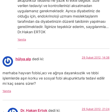
akupunktur tedavisi ne yazık ki etkili değildir. Size
verilen tedaviyi ve kontrollerinizi aksatmadan
uygulamanız gerekmektedir. Ayrıca diyabetiniz de
olduğu için, endokrinoloji uzmanı meslektaşlarım
tarafından da diyabetinizin düzenli takibinin yapılması
gereölmektedir. İlginize teşekkür ederim, saygılarımla…
Dr.Hakan ERTOK
Yanıtla
29 Şubat 2012, 14:38
hülya alp
dedi ki:
merhaba hayvan fobisi,acı ve ağrıya dayanıksızlık ve tıbbi
işlemlerde aşırı korku ve sosyal fobi akupunkturla tedavi edilir
mi kaç seans sürer?
Yanıtla
29 Şubat 2012, 21:24
Dr. Hakan Ertok
dedi ki: