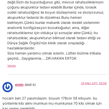
değil.Sizin de buyurduğunuz gibi, mevcut rahatsızlıklarınızın
çoğunu akupunktur tedavi edebilir.Bunlar içinde, torasik
outlet rahatsızlığınız ile boyun düzleşmeniz ve skolyozunuz;
akupunktur tedavisi ile düzelmez.Bunu hemen
belirteyim.Çünkü bunlar mekanik olarak iskelet sisteminin
anatomik konfigürasyon bozukluğudur; ama, diğer
rahatsızlıklarınız için oldukça iyi sonuçlar alınır.Çünkü; bu
rahatsızlıklar, akupunkturun bilimsel olarak tedavi ettiği ve
Dünya Sağlık Örgütü’nün klinik olarak onayladığı
hastalıklardandır.
Size hemen yardımcı olmak isterim. Lütfen bizimle irtibata
geçiniz…Saygılarımla…..DR.HAKAN ERTOK
Yanıtla
26 Mart 2011, 06:58
emin
dedi ki:
hocam ben 27 yasımdayım. boyum 178cm 58 kiloyum. bu
yontemle kilo alımı mumkun mu mumkunse 70 kilo olmak için
kac seans gereklidir