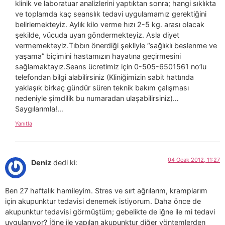
klinik ve laboratuar analizlerini yaptıktan sonra; hangi sıklıkta
ve toplamda kaç seanslık tedavi uygulamamız gerektiğini
belirlemekteyiz. Aylık kilo verme hızı 2-5 kg. arası olacak
şekilde, vücuda uyarı göndermekteyiz. Asla diyet
vermemekteyiz.Tıbbın önerdiği şekliyle “sağlıklı beslenme ve
yaşama” biçimini hastamızın hayatına geçirmesini
sağlamaktayız.Seans ücretimiz için 0-505-6501561 no’lu
telefondan bilgi alabilirsiniz (Kliniğimizin sabit hattında
yaklaşık birkaç gündür süren teknik bakım çalışması
nedeniyle şimdilik bu numaradan ulaşabilirsiniz)…
Saygılarımla!…
Yanıtla
04 Ocak 2012, 11:27
Deniz
dedi ki:
Ben 27 haftalık hamileyim. Stres ve sırt ağrılarım, kramplarım
için akupunktur tedavisi denemek istiyorum. Daha önce de
akupunktur tedavisi görmüştüm; gebelikte de iğne ile mi tedavi
uygulanıyor? İğne ile yapılan akupunktur diğer yöntemlerden