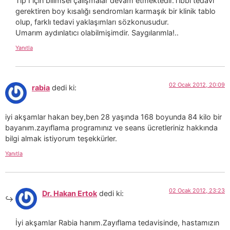
Tip I için bilimsel çalışmalar devam etmektedir.Tıbbi tedavi
gerektiren boy kısalığı sendromları karmaşık bir klinik tablo
olup, farklı tedavi yaklaşımları sözkonusudur.
Umarım aydınlatıcı olabilmişimdir. Saygılarımla!..
Yanıtla
02 Ocak 2012, 20:09
rabia
dedi ki:
iyi akşamlar hakan bey,ben 28 yaşında 168 boyunda 84 kilo bir
bayanım.zayıflama programınız ve seans ücretleriniz hakkında
bilgi almak istiyorum teşekkürler.
Yanıtla
02 Ocak 2012, 23:23
Dr. Hakan Ertok
dedi ki:
İyi akşamlar Rabia hanım.Zayıflama tedavisinde, hastamızın