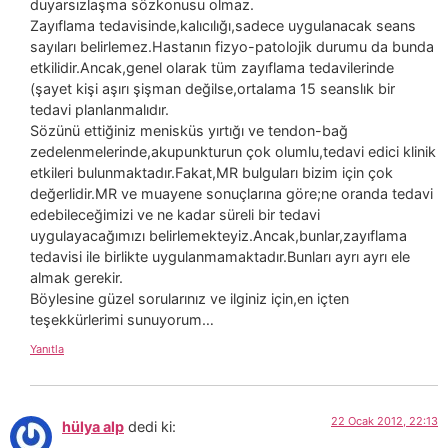
duyarsızlaşma sözkonusu olmaz.
Zayıflama tedavisinde,kalıcılığı,sadece uygulanacak seans
sayıları belirlemez.Hastanın fizyo-patolojik durumu da bunda
etkilidir.Ancak,genel olarak tüm zayıflama tedavilerinde
(şayet kişi aşırı şişman değilse,ortalama 15 seanslık bir
tedavi planlanmalıdır.
Sözünü ettiğiniz menisküs yırtığı ve tendon-bağ
zedelenmelerinde,akupunkturun çok olumlu,tedavi edici klinik
etkileri bulunmaktadır.Fakat,MR bulguları bizim için çok
değerlidir.MR ve muayene sonuçlarına göre;ne oranda tedavi
edebileceğimizi ve ne kadar süreli bir tedavi
uygulayacağımızı belirlemekteyiz.Ancak,bunlar,zayıflama
tedavisi ile birlikte uygulanmamaktadır.Bunları ayrı ayrı ele
almak gerekir.
Böylesine güzel sorularınız ve ilginiz için,en içten
teşekkürlerimi sunuyorum…
Yanıtla
22 Ocak 2012, 22:13
hülya alp
dedi ki: