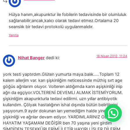
Hülya hanım,akupunktur ile fobilerin tedavisinde bir olumluluk
sağlanabilir;ancak,kalıcı olarak tedavi etmez.Ortalama 20
seanslık bir tedavi protokolü uygulanmalıdır.
Yanıtla
18 Nisan 2012, 11:24
Nihat Banger
dedi ki:
york testi yaptırdım.Glüten yumurta maya.balık…..Toplam 12
kalem allerjim var. karı şişkinliğim neticessinde müthiş sırt age
göğüs ağrılarım oluyor. Volteren aldığımda karın aşişkinliği inip
ağrı da egçiyor.VOLTERENİ DEVEMLI ALMAK İSTEMİYORUM.
şişkinliğim akapunkturla tedavi edilirmi. uzn yıllar antibiyotik
kullandım. Çölyak hastalığının ishal dışında bütün belirtilerini
yaşıyorum.9 aydır dokunan ları yemediğim halde yine karın
şişkinliği ve ağrılar devam ediyor. YARDIMLARINIZ OLURSA
HAYATIM YAŞAMAM DEĞİŞİR ben 70 yaşına yeni girdim
ŞİMDİDEN TEŞEKKÜRLERİMİ İLETİR HAYIRLI İŞLER DİLERİM.