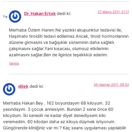
27 Mayıs 2011, 21:17
Dr. Hakan Ertok
dedi ki:
Merhaba Özlem Hanım.Ne yazıkki akupunktur tedavisi ile,
Haşimato tiroiditi tedavi edilemez.Ancak, tiroid hormonlarının
düzene girmesini ve bağışıklık sisteminin daha sağlıklı
çalışmasını sağlar.Yani kısacası, olumsuz etkilerinin
azalmasını sağlar.Ben de ilginize teşekkkür ederim.
Yanıtla
04 Haziran 2011, 09:52
dilek
dedi ki:
Merhaba Hakan Bey . 162 boyundayım 68 kiloyum. 32
yasındayım. 3 çocuk annesiyim. Bundan 2 sene önce 60
kiloydum. İki senedir ne kadar diyet denediysem kilo
veremedim. 60 kilodan daha az kiloya düşmek istiyorum.
Güngörende kliniğiniz var mı ? Kaç seans uygulaması yapılabilir