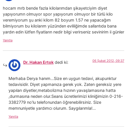
hocam mrb bende fazla kilolarımdan şikayetciyim diyet
yapıyorumn olmuyor spor yapıyorum olmuyor bir türlü kilo
veremiyorum şu anki kilom 82 boyum 1.57 ne yapacağım
bilmiyorum bu kilolarım yüzünden evliliğimde sallantıda bana
yardın edin lütfen fiyatların nedir bilgi verirseniz sevinirim ii günler
Yanıtla
06 Şubat 2012, 09:37
Dr. Hakan Ertok
dedi ki:
Merhaba Derya hanım…Size en uygun tedavi, akupunktur
tedavisidir. Diyet yapmanıza gerek yok. Zaten gereksiz yere
yapılan diyetler,metabolizma hızının yavaşlamasına hatta
,durmasına neden olur.Seans ücretlerimizi kliniğimizin 0-216-
3382779 no’lu telefonundan öğrenebilirsiniz. Size
memnuniyetle yardımcı olurum. Saygılarımla!…
Yanıtla