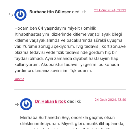
23 Ocak 2024, 20:33
Burhanettin Güleser
dedi ki:
Hocam,ben 64 yaşındayım miyelit ( omirlik
iltihabı)hastasıyım .dizlerimde kitleme var,sol ayak bileği
kitleme var,ayaklarımda ve bacaklarımda sürekli uyuşma
var. Yürüme zorluğu çekiyorum. Ivig tedavisi, kortizonu,ve
plazma tedavisi vede fizik tedavisinde gördüm hiç bir
faydası olmadı. Aynı zamanda diyabet hastasıyım hap
kullanıyorum. Akupunktur tedavsi iyi gelirmi bu konuda
yardımcı olursanız sevinirim. Tşk ederim.
Yanıtla
24 Ocak 2024, 12:40
Dr. Hakan Ertok
dedi ki:
Merhaba Burhanettin Bey, öncelikle geçmiş olsun
dileklerimi iletiyorum. Miyelit gibi omurilik iltihaplarında,