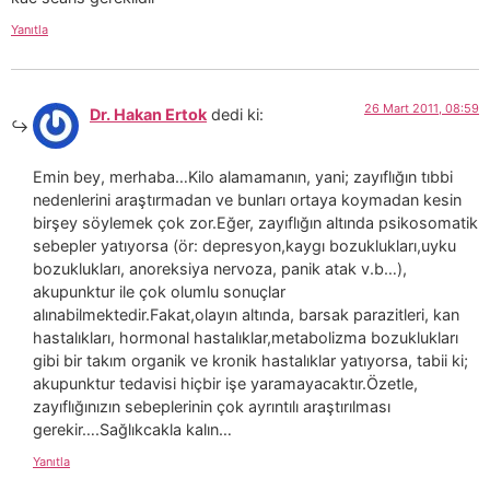
Yanıtla
26 Mart 2011, 08:59
Dr. Hakan Ertok
dedi ki:
Emin bey, merhaba…Kilo alamamanın, yani; zayıflığın tıbbi
nedenlerini araştırmadan ve bunları ortaya koymadan kesin
birşey söylemek çok zor.Eğer, zayıflığın altında psikosomatik
sebepler yatıyorsa (ör: depresyon,kaygı bozuklukları,uyku
bozuklukları, anoreksiya nervoza, panik atak v.b…),
akupunktur ile çok olumlu sonuçlar
alınabilmektedir.Fakat,olayın altında, barsak parazitleri, kan
hastalıkları, hormonal hastalıklar,metabolizma bozuklukları
gibi bir takım organik ve kronik hastalıklar yatıyorsa, tabii ki;
akupunktur tedavisi hiçbir işe yaramayacaktır.Özetle,
zayıflığınızın sebeplerinin çok ayrıntılı araştırılması
gerekir….Sağlıkcakla kalın…
Yanıtla