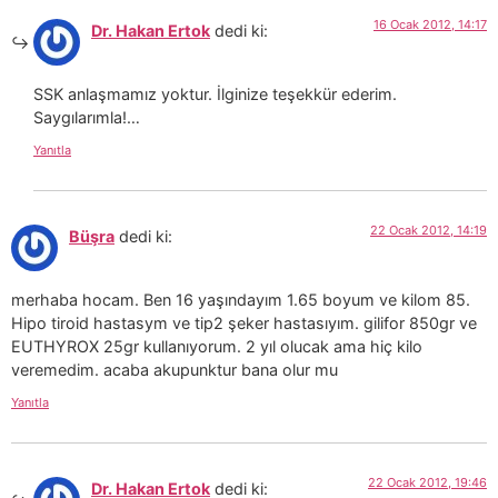
16 Ocak 2012, 14:17
Dr. Hakan Ertok
dedi ki:
SSK anlaşmamız yoktur. İlginize teşekkür ederim.
Saygılarımla!…
Yanıtla
22 Ocak 2012, 14:19
Büşra
dedi ki:
merhaba hocam. Ben 16 yaşındayım 1.65 boyum ve kilom 85.
Hipo tiroid hastasym ve tip2 şeker hastasıyım. gilifor 850gr ve
EUTHYROX 25gr kullanıyorum. 2 yıl olucak ama hiç kilo
veremedim. acaba akupunktur bana olur mu
Yanıtla
22 Ocak 2012, 19:46
Dr. Hakan Ertok
dedi ki: