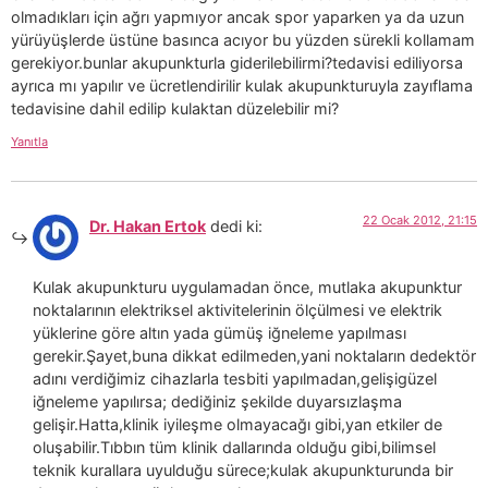
olmadıkları için ağrı yapmıyor ancak spor yaparken ya da uzun
yürüyüşlerde üstüne basınca acıyor bu yüzden sürekli kollamam
gerekiyor.bunlar akupunkturla giderilebilirmi?tedavisi ediliyorsa
ayrıca mı yapılır ve ücretlendirilir kulak akupunkturuyla zayıflama
tedavisine dahil edilip kulaktan düzelebilir mi?
Yanıtla
22 Ocak 2012, 21:15
Dr. Hakan Ertok
dedi ki:
Kulak akupunkturu uygulamadan önce, mutlaka akupunktur
noktalarının elektriksel aktivitelerinin ölçülmesi ve elektrik
yüklerine göre altın yada gümüş iğneleme yapılması
gerekir.Şayet,buna dikkat edilmeden,yani noktaların dedektör
adını verdiğimiz cihazlarla tesbiti yapılmadan,gelişigüzel
iğneleme yapılırsa; dediğiniz şekilde duyarsızlaşma
gelişir.Hatta,klinik iyileşme olmayacağı gibi,yan etkiler de
oluşabilir.Tıbbın tüm klinik dallarında olduğu gibi,bilimsel
teknik kurallara uyulduğu sürece;kulak akupunkturunda bir