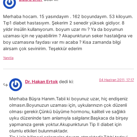
Merhaba hocam. 15 yasındayım . 162 boyundayım. 53 kiloyum.
Tıp1 diabet hastasıyım. Şekerim 2 senedir yüksek gidiyor. 8
yıldır insülin kullanıyorum. boyum uzar mı ? Ya da boyumun
uzaması için ne yapabilirim ? Akapunkturun seker hastalığına ve
boy uzamasına faydası var mı acaba ? Kısa zamanda bilgi
alırsam çok sevinirim. Teşekkür ederim
Yanıtla
04 Haziran 2011, 17:17
Dr. Hakan Ertok
dedi ki:
Merhaba Büşra Hanım.Tabii ki boyunuz uzar, hiç endişeniz
olmasın.Boyunuzun uzaması için, uykularınızın çok düzenli
olması gerekir.Çünkü büyüme hormonu, kaliteli ve sağlıklı
uyku düzeninde tam anlamıyla salgılanır.Başkaca da birşey
yapmanıza gerek yoktur.Akupunkturun Tip II diabet için
olumlu etkileri bulunmaktadır.