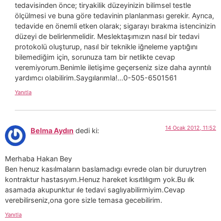
tedavisinden önce; tiryakilik düzeyinizin bilimsel testle
ölçülmesi ve buna göre tedavinin planlanması gerekir. Ayrıca,
tedavide en önemli etken olarak; sigarayı bırakma istencinizin
düzeyi de belirlenmelidir. Meslektaşımızın nasıl bir tedavi
protokolü oluşturup, nasıl bir teknikle iğneleme yaptığını
bilemediğim için, sorunuza tam bir netlikte cevap
veremiyorum.Benimle iletişime geçerseniz size daha ayrıntılı
yardımcı olabilirim.Saygılarımla!…0-505-6501561
Yanıtla
14 Ocak 2012, 11:52
Belma Aydın
dedi ki:
Merhaba Hakan Bey
Ben henuz kasılmaların baslamadıgı evrede olan bir duruytren
kontraktur hastasıyım.Henuz hareket kısıtlılıgım yok.Bu ılk
asamada akupunktur ıle tedavi saglıyabilirmiyim.Cevap
verebilirseniz,ona gore sizle temasa gecebilirim.
Yanıtla