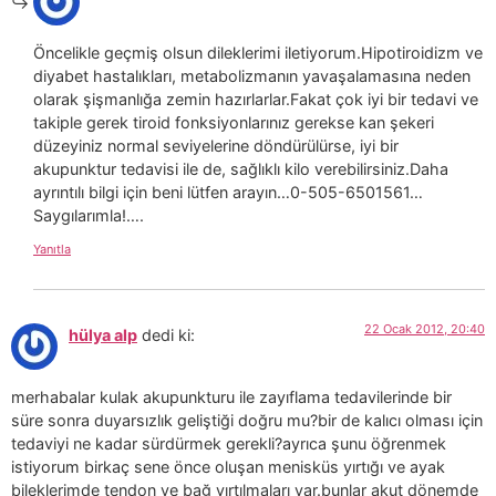
Öncelikle geçmiş olsun dileklerimi iletiyorum.Hipotiroidizm ve
diyabet hastalıkları, metabolizmanın yavaşalamasına neden
olarak şişmanlığa zemin hazırlarlar.Fakat çok iyi bir tedavi ve
takiple gerek tiroid fonksiyonlarınız gerekse kan şekeri
düzeyiniz normal seviyelerine döndürülürse, iyi bir
akupunktur tedavisi ile de, sağlıklı kilo verebilirsiniz.Daha
ayrıntılı bilgi için beni lütfen arayın…0-505-6501561…
Saygılarımla!….
Yanıtla
22 Ocak 2012, 20:40
hülya alp
dedi ki:
merhabalar kulak akupunkturu ile zayıflama tedavilerinde bir
süre sonra duyarsızlık geliştiği doğru mu?bir de kalıcı olması için
tedaviyi ne kadar sürdürmek gerekli?ayrıca şunu öğrenmek
istiyorum birkaç sene önce oluşan menisküs yırtığı ve ayak
bileklerimde tendon ve bağ yırtılmaları var.bunlar akut dönemde