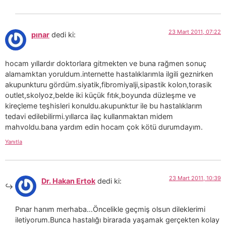
23 Mart 2011, 07:22
pınar
dedi ki:
hocam yıllardır doktorlara gitmekten ve buna rağmen sonuç
alamamktan yoruldum.internette hastalıklarımla ilgili geznirken
akupunkturu gördüm.siyatik,fibromiyalji,sipastik kolon,torasik
outlet,skolyoz,belde iki küçük fıtık,boyunda düzleşme ve
kireçleme teşhisleri konuldu.akupunktur ile bu hastalıklarım
tedavi edilebilirmi.yıllarca ilaç kullanmaktan midem
mahvoldu.bana yardım edin hocam çok kötü durumdayım.
Yanıtla
23 Mart 2011, 10:39
Dr. Hakan Ertok
dedi ki:
Pınar hanım merhaba…Öncelikle geçmiş olsun dileklerimi
iletiyorum.Bunca hastalığı birarada yaşamak gerçekten kolay