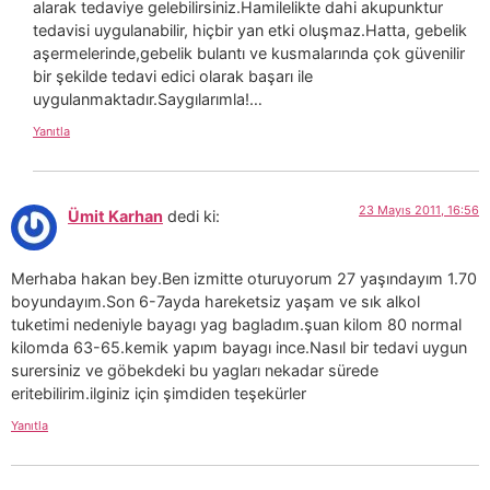
alarak tedaviye gelebilirsiniz.Hamilelikte dahi akupunktur
tedavisi uygulanabilir, hiçbir yan etki oluşmaz.Hatta, gebelik
aşermelerinde,gebelik bulantı ve kusmalarında çok güvenilir
bir şekilde tedavi edici olarak başarı ile
uygulanmaktadır.Saygılarımla!…
Yanıtla
23 Mayıs 2011, 16:56
Ümit Karhan
dedi ki:
Merhaba hakan bey.Ben izmitte oturuyorum 27 yaşındayım 1.70
boyundayım.Son 6-7ayda hareketsiz yaşam ve sık alkol
tuketimi nedeniyle bayagı yag bagladım.şuan kilom 80 normal
kilomda 63-65.kemik yapım bayagı ince.Nasıl bir tedavi uygun
surersiniz ve göbekdeki bu yagları nekadar sürede
eritebilirim.ilginiz için şimdiden teşekürler
Yanıtla