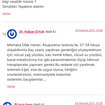
bilgi verebilir misiniz ?
Simdiden Teşekkür ederim
Yanıtla
04 Haziran 2011, 17:08
Dr. Hakan Ertok
dedi ki:
Merhaba Dilek Hanım. Akupunktur tedavisi ile, 57-58 kiloya
düşebilirsiniz.Kaç seans yapılması gerektiğini söyleyebilmem
için; vücud yağ yüzdesi, kas-kemik kitlesi, vücud su yüzdesi,
bazal metabolizma hızı gibi parametrelerinizi ölçüp bilimsel
hesaplamalar yapmam gerekir.Bu nedenle sizi yanıltmak
istemem.Eğer, size de uygun olursa; kliniğimi
onurlandırırsınız, memnuniyetle tedavinizi
üstlenirim.Saygılarımla!….
Yanıtla
04 Haziran 2011, 10:00
Büşra öner
dedi ki: