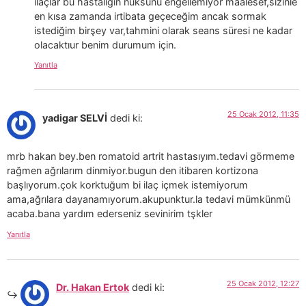
ilaçlar bu hastalıgın nüksünü engellemiyor maalesef,sizinle
en kısa zamanda irtibata geçeceğim ancak sormak
istediğim birşey var,tahmini olarak seans süresi ne kadar
olacaktıur benim durumum için.
Yanıtla
25 Ocak 2012, 11:35
yadigar SELVİ
dedi ki:
mrb hakan bey.ben romatoid artrit hastasıyım.tedavi görmeme
rağmen ağrılarım dinmiyor.bugun den itibaren kortizona
başlıyorum.çok korktuğum bi ilaç içmek istemiyorum
ama,ağrılara dayanamıyorum.akupunktur.la tedavi mümkünmü
acaba.bana yardım ederseniz sevinirim tşkler
Yanıtla
25 Ocak 2012, 12:27
Dr. Hakan Ertok
dedi ki: