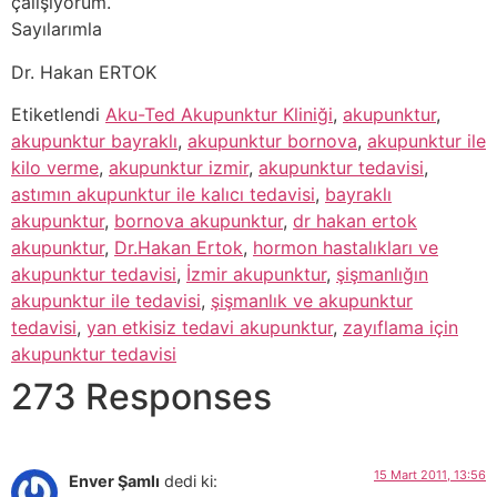
çalışıyorum.
Sayılarımla
Dr. Hakan ERTOK
Etiketlendi
Aku-Ted Akupunktur Kliniği
,
akupunktur
,
akupunktur bayraklı
,
akupunktur bornova
,
akupunktur ile
kilo verme
,
akupunktur izmir
,
akupunktur tedavisi
,
astımın akupunktur ile kalıcı tedavisi
,
bayraklı
akupunktur
,
bornova akupunktur
,
dr hakan ertok
akupunktur
,
Dr.Hakan Ertok
,
hormon hastalıkları ve
akupunktur tedavisi
,
İzmir akupunktur
,
şişmanlığın
akupunktur ile tedavisi
,
şişmanlık ve akupunktur
tedavisi
,
yan etkisiz tedavi akupunktur
,
zayıflama için
akupunktur tedavisi
273 Responses
15 Mart 2011, 13:56
Enver Şamlı
dedi ki: