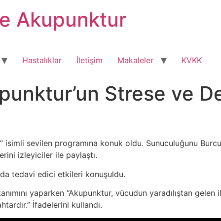
ve Akupunktur
Hastalıklar
İletişim
Makaleler
KVKK
punktur’un Strese ve De
n” isimli sevilen programına konuk oldu. Sunuculuğunu Burcu
ni izleyiciler ile paylaştı.
 tedavi edici etkileri konuşuldu.
anımını yaparken “Akupunktur, vücudun yaradılıştan gelen i
ardır.” İfadelerini kullandı.