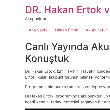
İçeriğe
DR. Hakan Ertok 
atla
Akupunktur
Ana Sayfa
Hakan Ertok
Akupunktur
Canlı Yayında Aku
Konuştuk
Dr. Hakan Ertok, İzmir TV’nin “Hayatın İçinde
Ertok, kulak akupunkturunun bilimsel yöntemleri
Programda, akupunkturun stres ve depresyonda
Dr.Hakan Ertok, programında akupunktur ’un t
kendi kendini tedavi etmesini sağlayan bir anaht