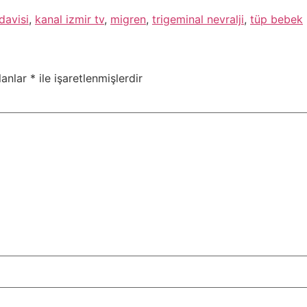
davisi
,
kanal izmir tv
,
migren
,
trigeminal nevralji
,
tüp bebek
lanlar
*
ile işaretlenmişlerdir