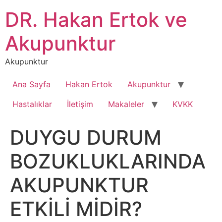
İçeriğe
DR. Hakan Ertok ve
atla
Akupunktur
Akupunktur
Ana Sayfa
Hakan Ertok
Akupunktur
Hastalıklar
İletişim
Makaleler
KVKK
DUYGU DURUM
BOZUKLUKLARINDA
AKUPUNKTUR
ETKİLİ MİDİR?