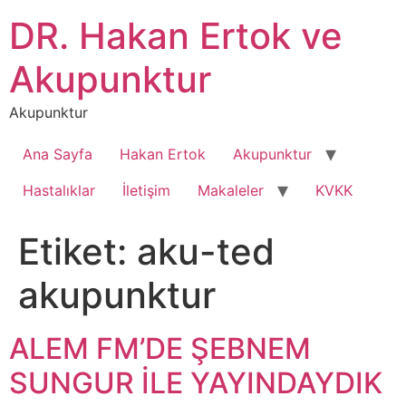
İçeriğe
DR. Hakan Ertok ve
atla
Akupunktur
Akupunktur
Ana Sayfa
Hakan Ertok
Akupunktur
Hastalıklar
İletişim
Makaleler
KVKK
Etiket:
aku-ted
akupunktur
ALEM FM’DE ŞEBNEM
SUNGUR İLE YAYINDAYDIK