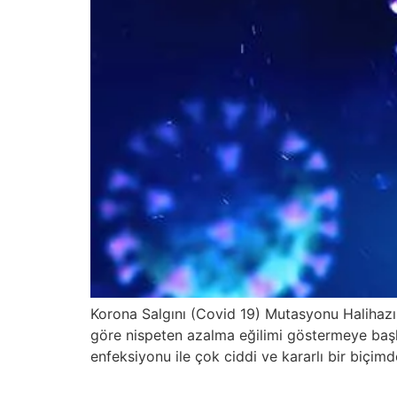
Korona Salgını (Covid 19) Mutasyonu Halihazı
göre nispeten azalma eğilimi göstermeye başla
enfeksiyonu ile çok ciddi ve kararlı bir biçi