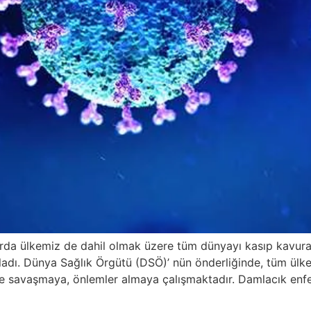
rda ülkemiz de dahil olmak üzere tüm dünyayı kasıp kavuran
dı. Dünya Sağlık Örgütü (DSÖ)’ nün önderliğinde, tüm ülkele
mde savaşmaya, önlemler almaya çalışmaktadır. Damlacık enf