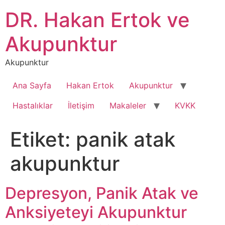
İçeriğe
DR. Hakan Ertok ve
atla
Akupunktur
Akupunktur
Ana Sayfa
Hakan Ertok
Akupunktur
Hastalıklar
İletişim
Makaleler
KVKK
Etiket:
panik atak
akupunktur
Depresyon, Panik Atak ve
Anksiyeteyi Akupunktur