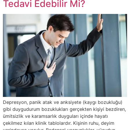
Tedavi Edebilir Mi?
Depresyon, panik atak ve anksiyete (kaygı bozukluğu)
gibi duygudurum bozuklukları gerçekten kişiyi bezdiren,
ümitsizlik ve karamsarlık duyguları içinde hayatı
çekilmez kılan klinik tablolardır. Kişinin ruhu, deyim
yerindeyse yorulur. Bedensel yorgunluklar, vücudun