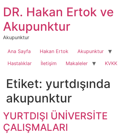
İçeriğe
DR. Hakan Ertok ve
atla
Akupunktur
Akupunktur
Ana Sayfa
Hakan Ertok
Akupunktur
Hastalıklar
İletişim
Makaleler
KVKK
Etiket:
yurtdışında
akupunktur
YURTDIŞI ÜNİVERSİTE
ÇALIŞMALARI