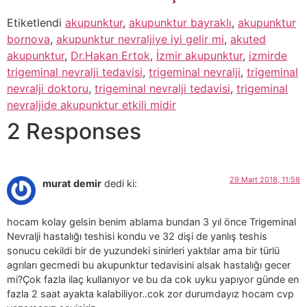
Etiketlendi
akupunktur
,
akupunktur bayraklı
,
akupunktur
bornova
,
akupunktur nevraljiye iyi gelir mi
,
akuted
akupunktur
,
Dr.Hakan Ertok
,
İzmir akupunktur
,
izmirde
trigeminal nevralji tedavisi
,
trigeminal nevralji
,
trigeminal
nevralji doktoru
,
trigeminal nevralji tedavisi
,
trigeminal
nevraljide akupunktur etkili midir
2 Responses
29 Mart 2018, 11:58
murat demir
dedi ki:
hocam kolay gelsin benim ablama bundan 3 yıl önce Trigeminal
Nevralji hastalığı teshisi kondu ve 32 dişi de yanlış teshis
sonucu cekildi bir de yuzundeki sinirleri yaktılar ama bir türlü
agrıları gecmedi bu akupunktur tedavisini alsak hastalığı gecer
mi?Çok fazla ilaç kullanıyor ve bu da cok uyku yapıyor günde en
fazla 2 saat ayakta kalabiliyor..cok zor durumdayız hocam cvp