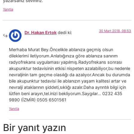
yazarsanız seviniriz.
Yanıtla
30 Mart 2018, 08:53
Dr. Hakan Ertok
dedi ki:
Merhaba Murat Bey.Öncelikle ablanıza geçmiş olsun
dileklerimi iletiyorum.Anlatıığınıza göre ablanıza sanırım
radyofrekans uygulaması yapılmış.Radyofrekans sonrası
akupunktur tedavisinin etkisi nispeten azalabiliyor,bu nedenle
nevraljinin tam geçme olasılığı da azalıyor.Ancak bu durumda
bile akupunktur tedavisi ile ablanızın yaşam kalitesi artar ve
nevralji ataklarının şiddeti,sıklığı azalır.Daha ayrıntılı bilgi için
lütfen beni arayın,tel.inizi bekliyorum.Saygılar… 0232 435
9890 (İZMİR) 0505 6501561
Yanıtla
Bir yanıt yazın