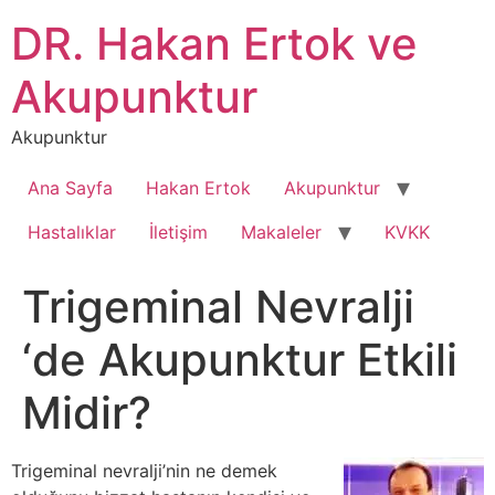
İçeriğe
DR. Hakan Ertok ve
atla
Akupunktur
Akupunktur
Ana Sayfa
Hakan Ertok
Akupunktur
Hastalıklar
İletişim
Makaleler
KVKK
Trigeminal Nevralji
‘de Akupunktur Etkili
Midir?
Trigeminal nevralji’nin ne demek