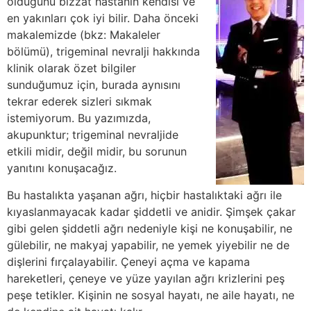
olduğunu bizzat hastanın kendisi ve
en yakınları çok iyi bilir. Daha önceki
makalemizde (bkz: Makaleler
bölümü), trigeminal nevralji hakkında
klinik olarak özet bilgiler
sunduğumuz için, burada aynısını
tekrar ederek sizleri sıkmak
istemiyorum. Bu yazımızda,
akupunktur; trigeminal nevraljide
etkili midir, değil midir, bu sorunun
yanıtını konuşacağız.
Bu hastalıkta yaşanan ağrı, hiçbir hastalıktaki ağrı ile
kıyaslanmayacak kadar şiddetli ve anidir. Şimşek çakar
gibi gelen şiddetli ağrı nedeniyle kişi ne konuşabilir, ne
gülebilir, ne makyaj yapabilir, ne yemek yiyebilir ne de
dişlerini fırçalayabilir. Çeneyi açma ve kapama
hareketleri, çeneye ve yüze yayılan ağrı krizlerini peş
peşe tetikler. Kişinin ne sosyal hayatı, ne aile hayatı, ne