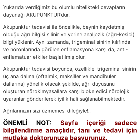
Yukarıda verdiğimiz bu olumlu nitelikteki cevapların
dayanağı AKUPUNKTUR’dur.
Akupunktur tedavisi ile öncelikle, beynin kaydetmiş
olduğu ağrı bilgisi silinir ve yerine analjezik (ağrı-kesici)
bilgi yüklenir. Aynı zamanda, trigeminal sinirin kılıfında
ve nöronlarında görülen enflamasyona karşı da, anti-
enflamatuar etkiler başlatılmış olur.
Akupunktur tedavisi boyunca, özellikle, trigeminal sinirin
üç ana dalına (oftalmik, maksiller ve mandibuler
dallarına) yönelik olacak şekilde, ağrı duyusunu
oluşturan nörokimyasallara karşı bloke edici nörolojik
uyaranlar gönderilerek iyilik hali sağlanabilmektedir.
Ağrılarınızın sizi üzmemesi dileğiyle!..
ÖNEMLİ NOT:
Sayfa içeriği sadece
bilgilendirme amaçlıdır, tanı ve tedavi
için
mutlaka doktorunuza başvurunuz.