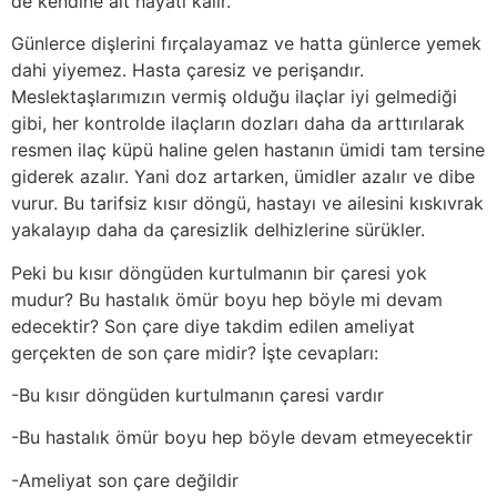
de kendine ait hayatı kalır.
Günlerce dişlerini fırçalayamaz ve hatta günlerce yemek
dahi yiyemez. Hasta çaresiz ve perişandır.
Meslektaşlarımızın vermiş olduğu ilaçlar iyi gelmediği
gibi, her kontrolde ilaçların dozları daha da arttırılarak
resmen ilaç küpü haline gelen hastanın ümidi tam tersine
giderek azalır. Yani doz artarken, ümidler azalır ve dibe
vurur. Bu tarifsiz kısır döngü, hastayı ve ailesini kıskıvrak
yakalayıp daha da çaresizlik delhizlerine sürükler.
Peki bu kısır döngüden kurtulmanın bir çaresi yok
mudur? Bu hastalık ömür boyu hep böyle mi devam
edecektir? Son çare diye takdim edilen ameliyat
gerçekten de son çare midir? İşte cevapları:
-Bu kısır döngüden kurtulmanın çaresi vardır
-Bu hastalık ömür boyu hep böyle devam etmeyecektir
-Ameliyat son çare değildir