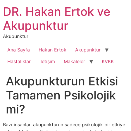
İçeriğe
DR. Hakan Ertok ve
atla
Akupunktur
Akupunktur
Ana Sayfa
Hakan Ertok
Akupunktur
Hastalıklar
İletişim
Makaleler
KVKK
Akupunkturun Etkisi
Tamamen Psikolojik
mi?
Bazı insanlar, akupunkturun sadece psikolojik bir etkiye