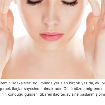
sitemin “Makaleler” bölümünde yer alan birçok yazıda, akup
gerçek ilaçlar sayesinde olmaktadır. Günümüzde migrene old
anının konduğu günden itibaren ilaç tedavisine başlanmış ol