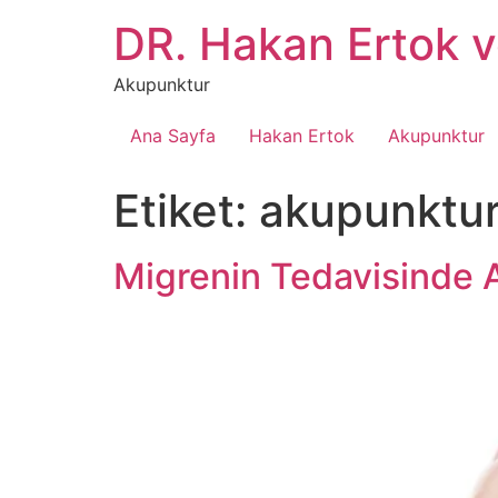
İçeriğe
DR. Hakan Ertok 
atla
Akupunktur
Ana Sayfa
Hakan Ertok
Akupunktur
Etiket:
akupunktur
Migrenin Tedavisinde 