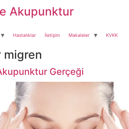
ve Akupunktur
Hastalıklar
İletişim
Makaleler
KVKK
 migren
Akupunktur Gerçeği