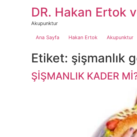
İçeriğe
DR. Hakan Ertok 
atla
Akupunktur
Ana Sayfa
Hakan Ertok
Akupunktur
Etiket:
şişmanlık g
ŞİŞMANLIK KADER Mİ