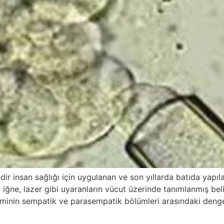
dir insan sağlığı için uygulanan ve son yıllarda batıda yapı
; iğne, lazer gibi uyaranların vücut üzerinde tanımlanmış bel
isteminin sempatik ve parasempatik bölümleri arasındaki den