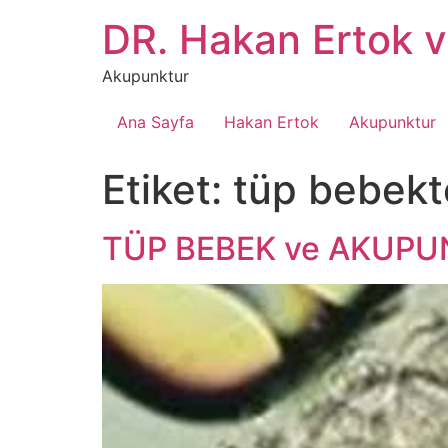
İçeriğe
DR. Hakan Ertok 
atla
Akupunktur
Ana Sayfa
Hakan Ertok
Akupunktur
Etiket:
tüp bebekte
TÜP BEBEK ve AKUP