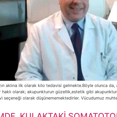
n aklına ilk olarak kilo tedavisi gelmekte.Böyle olunca da
iler haklı olarak; akupunkturun güzellik,estetik gibi akupunkt
avi seçeneği olarak düşünememektedirler. Vücudumuz muhte
MDE, KULAKTAKİ SOMATOTO