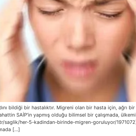
nı bildiği bir hastalıktır. Migreni olan bir hasta için, ağrı 
ahattin SAİP’in yapmış olduğu bilimsel bir çalışmada, ülkem
tr/saglik/her-5-kadindan-birinde-migren-goruluyor/1971072)
rmada […]