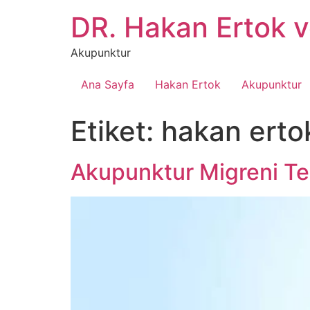
İçeriğe
DR. Hakan Ertok 
atla
Akupunktur
Ana Sayfa
Hakan Ertok
Akupunktur
Etiket:
hakan erto
Akupunktur Migreni Te