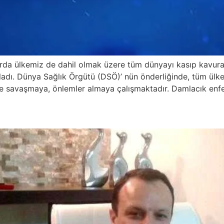
rda ülkemiz de dahil olmak üzere tüm dünyayı kasıp kavuran
dı. Dünya Sağlık Örgütü (DSÖ)’ nün önderliğinde, tüm ülkele
mde savaşmaya, önlemler almaya çalışmaktadır. Damlacık enf