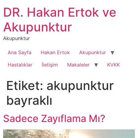
İçeriğe
DR. Hakan Ertok ve
atla
Akupunktur
Akupunktur
Ana Sayfa
Hakan Ertok
Akupunktur
Hastalıklar
İletişim
Makaleler
KVKK
Etiket:
akupunktur
bayraklı
Sadece Zayıflama Mı?