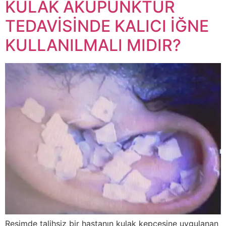
KULAK AKUPUNKTUR
TEDAVİSİNDE KALICI İĞNE
KULLANILMALI MIDIR?
Resimde talihsiz bir hastanın kulak kepçesine uygulanan