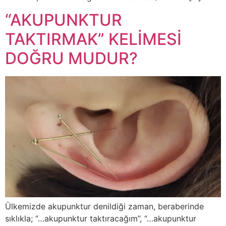
“AKUPUNKTUR
TAKTIRMAK” KELİMESİ
DOĞRU MUDUR?
Ülkemizde akupunktur denildiği zaman, beraberinde
sıklıkla; “…akupunktur taktıracağım”, “…akupunktur